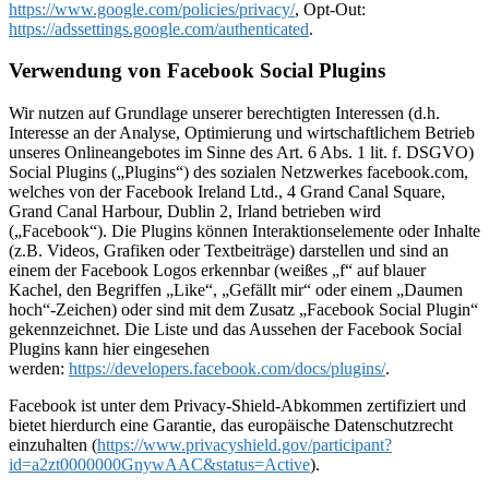
https://www.google.com/policies/privacy/
, Opt-Out:
https://adssettings.google.com/authenticated
.
Verwendung von Facebook Social Plugins
Wir nutzen auf Grundlage unserer berechtigten Interessen (d.h.
Interesse an der Analyse, Optimierung und wirtschaftlichem Betrieb
unseres Onlineangebotes im Sinne des Art. 6 Abs. 1 lit. f. DSGVO)
Social Plugins („Plugins“) des sozialen Netzwerkes facebook.com,
welches von der Facebook Ireland Ltd., 4 Grand Canal Square,
Grand Canal Harbour, Dublin 2, Irland betrieben wird
(„Facebook“). Die Plugins können Interaktionselemente oder Inhalte
(z.B. Videos, Grafiken oder Textbeiträge) darstellen und sind an
einem der Facebook Logos erkennbar (weißes „f“ auf blauer
Kachel, den Begriffen „Like“, „Gefällt mir“ oder einem „Daumen
hoch“-Zeichen) oder sind mit dem Zusatz „Facebook Social Plugin“
gekennzeichnet. Die Liste und das Aussehen der Facebook Social
Plugins kann hier eingesehen
werden:
https://developers.facebook.com/docs/plugins/
.
Facebook ist unter dem Privacy-Shield-Abkommen zertifiziert und
bietet hierdurch eine Garantie, das europäische Datenschutzrecht
einzuhalten (
https://www.privacyshield.gov/participant?
id=a2zt0000000GnywAAC&status=Active
).