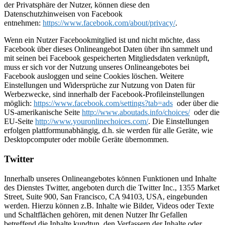
der Privatsphäre der Nutzer, können diese den
Datenschutzhinweisen von Facebook
entnehmen:
https://www.facebook.com/about/privacy/
.
Wenn ein Nutzer Facebookmitglied ist und nicht möchte, dass
Facebook über dieses Onlineangebot Daten über ihn sammelt und
mit seinen bei Facebook gespeicherten Mitgliedsdaten verknüpft,
muss er sich vor der Nutzung unseres Onlineangebotes bei
Facebook ausloggen und seine Cookies löschen. Weitere
Einstellungen und Widersprüche zur Nutzung von Daten für
Werbezwecke, sind innerhalb der Facebook-Profileinstellungen
möglich:
https://www.facebook.com/settings?tab=ads
oder über die
US-amerikanische Seite
http://www.aboutads.info/choices/
oder die
EU-Seite
http://www.youronlinechoices.com/
. Die Einstellungen
erfolgen plattformunabhängig, d.h. sie werden für alle Geräte, wie
Desktopcomputer oder mobile Geräte übernommen.
Twitter
Innerhalb unseres Onlineangebotes können Funktionen und Inhalte
des Dienstes Twitter, angeboten durch die Twitter Inc., 1355 Market
Street, Suite 900, San Francisco, CA 94103, USA, eingebunden
werden. Hierzu können z.B. Inhalte wie Bilder, Videos oder Texte
und Schaltflächen gehören, mit denen Nutzer Ihr Gefallen
betreffend die Inhalte kundtun, den Verfassern der Inhalte oder