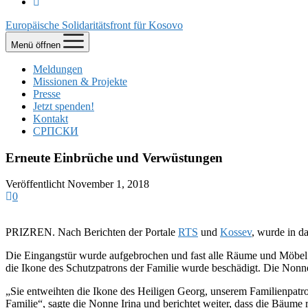
Europäische Solidaritätsfront für Kosovo
Menü öffnen
Meldungen
Missionen & Projekte
Presse
Jetzt spenden!
Kontakt
СРПСКИ
Erneute Einbrüche und Verwüstungen
Veröffentlicht November 1, 2018
0
PRIZREN. Nach Berichten der Portale
RTS
und
Kossev
, wurde in d
Die Eingangstür wurde aufgebrochen und fast alle Räume und Möbel
die Ikone des Schutzpatrons der Familie wurde beschädigt. Die Nonne 
„
Sie entweihten die Ikone des Heiligen Georg, unserem Familienpatron
Familie“, sagte die Nonne Irina
und berichtet weiter, dass die Bäume